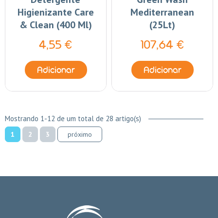
Higienizante Care
Mediterranean
& Clean (400 Ml)
(25Lt)
4,55 €
107,64 €
Adicionar
Adicionar
Mostrando 1-12 de um total de 28 artigo(s)
1
2
3
próximo