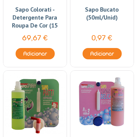
Sapo Colorati -
Sapo Bucato
Detergente Para
(50ml/unid)
Roupa De Cor (15
Lt)
69,67 €
0,97 €
Adicionar
Adicionar