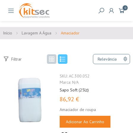
0
Início
Lavagem A Água
Amaciador
Filtrar
Relevância
SKU:
AC.300.052
Marca:
N/A
Sapo Soft (25Lt)
86,92 €
Amaciador de roupa
Adicionar Ao Carrinho