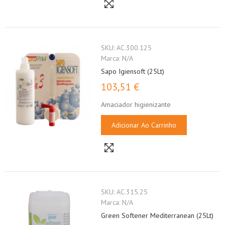
SKU:
AC.300.125
Marca:
N/A
Sapo Igiensoft (25Lt)
103,51 €
Amaciador higienizante
Adicionar Ao Carrinho
SKU:
AC.315.25
Marca:
N/A
Green Softener Mediterranean (25Lt)