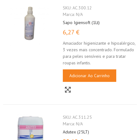
SKU:
AC.300.12
Marca:
N/A
Sapo Igiensoft (1Lt)
6,27 €
Amaciador higienizante e hipoalérgico,
3 vezes mais concentrado. Formulado
para peles sensíveis e para tratar
roupas infantis.
Adicionar Ao Carrinho
SKU:
AC.311.25
Marca:
N/A
Adutex (25LT)