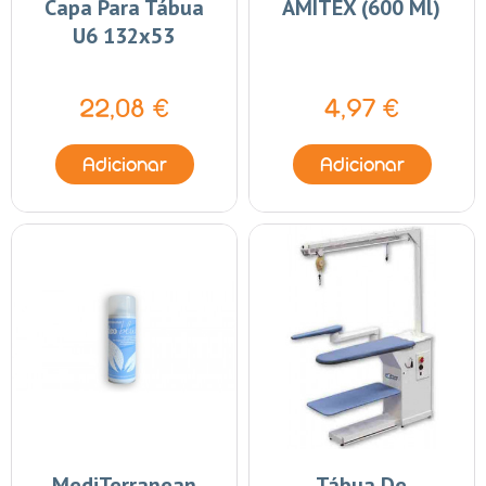
Capa Para Tábua
AMITEX (600 Ml)
U6 132x53
22,08 €
4,97 €
Adicionar
Adicionar
MediTerranean
Tábua De