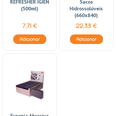
REFRESHER IGIEN
Sacos
(500ml)
Hidrossolúveis
(660x840)
7,71 €
22,33 €
Adicionar
Adicionar
Esponja Abrasiva