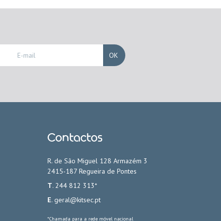
OK
Contactos
R. de São Miguel 128 Armazém 3
2415-187 Regueira de Pontes
T
. 244 812 313*
E
.
geral@kitsec.pt
*Chamada para a rede móvel nacional