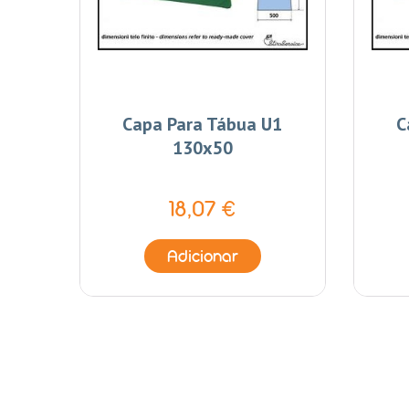
m
Capa Para Tábua U1
C
130x50
18,07 €
Adicionar