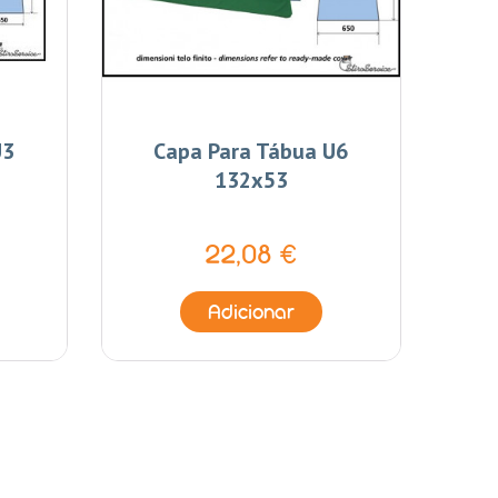
U3
Capa Para Tábua U6
132x53
22,08 €
Adicionar