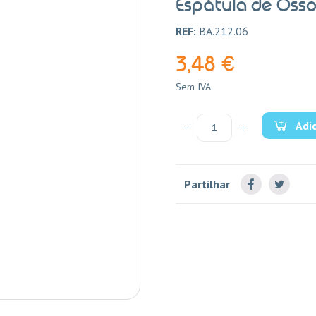
Espátula de Oss
REF:
BA.212.06
3,48 €
Sem IVA
Adi
Partilhar