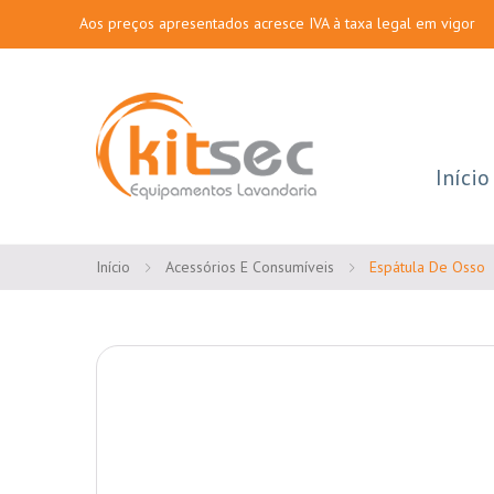
Aos preços apresentados acresce IVA à taxa legal em vigor
Início
Início
Acessórios E Consumíveis
Espátula De Osso