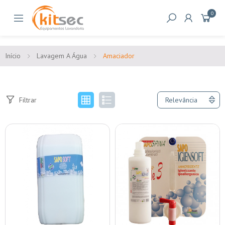
0
Início
Lavagem A Água
Amaciador
Filtrar
Relevância