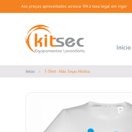
Aos preços apresentados acresce IVA à taxa legal em vigor
Início
Início
T-Shirt - Não Sejas Nódoa