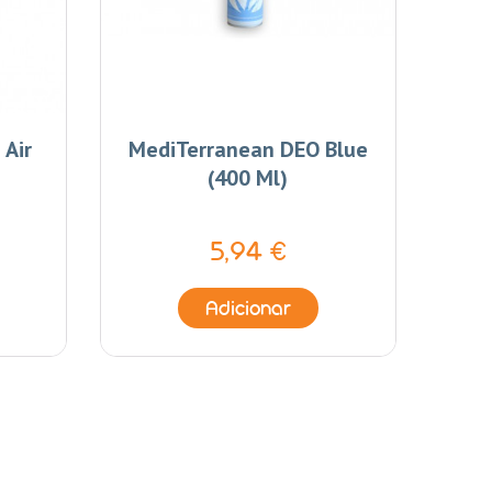
 Air
MediTerranean DEO Blue
M
(400 Ml)
5,94 €
Adicionar