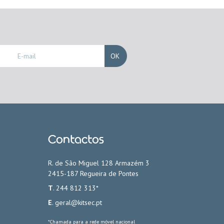
OK
Contactos
R. de São Miguel 128 Armazém 3
2415-187 Regueira de Pontes
T
. 244 812 313*
E
.
geral@kitsec.pt
*Chamada para a rede móvel nacional