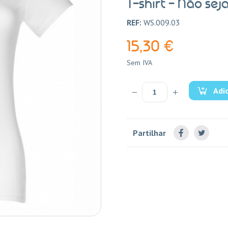
T-shirt - Não se
REF:
WS.009.03
15,30 €
Sem IVA
Adi
Partilhar