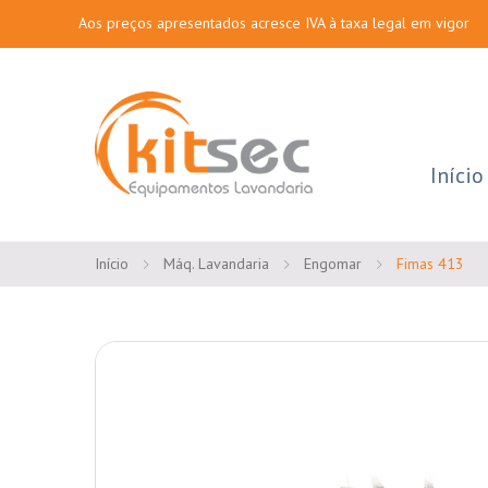
Aos preços apresentados acresce IVA à taxa legal em vigor
Início
Início
Máq. Lavandaria
Engomar
Fimas 413