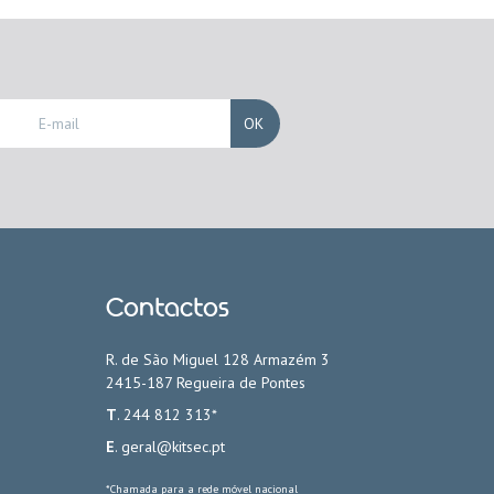
OK
Contactos
R. de São Miguel 128 Armazém 3
2415-187 Regueira de Pontes
T
. 244 812 313*
E
.
geral@kitsec.pt
*Chamada para a rede móvel nacional